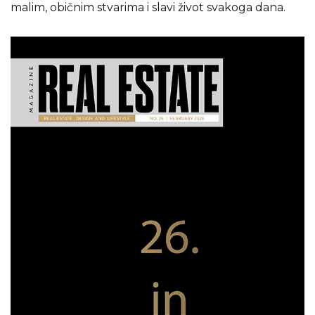
malim, običnim stvarima i slavi život svakoga dana.