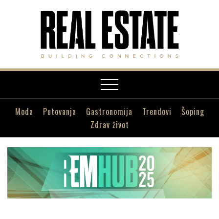
Toggle
navigation
Moda
Putovanja
Gastronomija
Trendovi
Šoping
Zdrav život