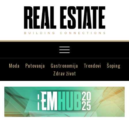
Toggle
navigation
Moda
Putovanja
Gastronomija
Trendovi
Šoping
Zdrav život