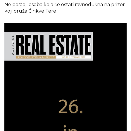
Ne postoji osoba koja će ostati ravnodušna na prizor
koji pruža Ćinkve Tere