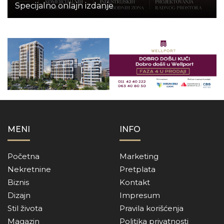
Specijalno onlajn izdanje
MENI
INFO
Početna
Marketing
Nekretnine
Pretplata
Biznis
Kontakt
Dizajn
Impresum
Stil života
Pravila korišćenja
Magazin
Politika privatnosti