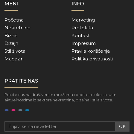
MENI
INFO
Početna
Marketing
Nekretnine
Pretplata
Biznis
Kontakt
Dizajn
Impresum
Stil života
Pravila korišćenja
Magazin
Politika privatnosti
PRATITE NAS
Pratite nas na društvenim mrežama i budite u toku sa svim
aktuelnostima iz sektora nekretnina, dizajna i stila života.
OK