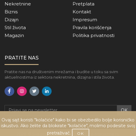
Nekretnine
Pretplata
Biznis
Kontakt
Dizajn
Impresum
Stil života
Pravila korišćenja
Magazin
Politika privatnosti
PRATITE NAS
Pratite nas na društvenim mrežama i budite u toku sa svim
aktuelnostima iz sektora nekretnina, dizajna i stila života.
OK
Ovaj sajt koristi "kolačiće" kako bi se obezbedilo bolje korisničko
iskustvo. Ako želite da blokirate "kolačiće", molimo podesite svoj
pretraživač.
OK
2026. © Sva prava zadržana. RealEstate-Magazine.rs.