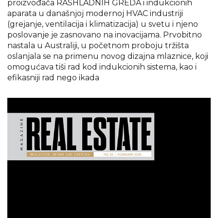
proizvođača RASHLADNIH GREDA i indukcionih
aparata u današnjoj modernoj HVAC industriji
(grejanje, ventilacija i klimatizacija) u svetu i njeno
poslovanje je zasnovano na inovacijama. Prvobitno
nastala u Australiji, u početnom proboju tržišta
oslanjala se na primenu novog dizajna mlaznice, koji
omogućava tiši rad kod indukcionih sistema, kao i
efikasniji rad nego ikada