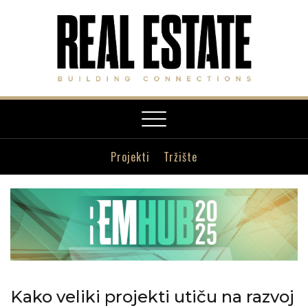
Toggle
navigation
Projekti
Tržište
Kako veliki projekti utiču na razvoj