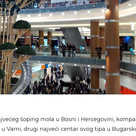
većeg šoping mola u Bosni i Hercegovini, kompa
t u Varni, drugi najveći centar ovog tipa u Bugarsko