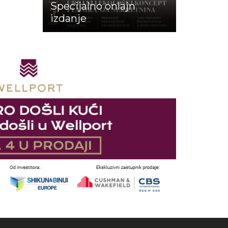
Specijalno onlajn
izdanje