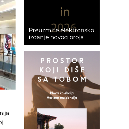
Preuzmite elektronsko
izdanje novog broja
nija
j.