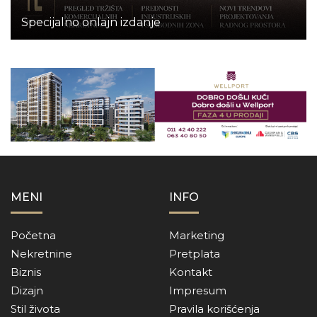
Specijalno onlajn izdanje
MENI
INFO
Početna
Marketing
Nekretnine
Pretplata
Biznis
Kontakt
Dizajn
Impresum
Stil života
Pravila korišćenja