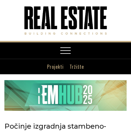
Toggle
navigation
Projekti
Tržište
Počinje izgradnja stambeno-