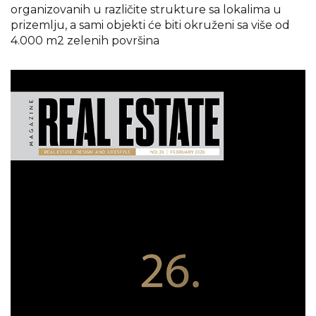
organizovanih u različite strukture sa lokalima u
prizemlju, a sami objekti će biti okruženi sa više od
4.000 m2 zelenih površina