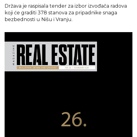
Država je raspisala tender za izbor izvođača radova
koji će graditi 378 stanova za pripadnike snaga
bezbednosti u Nišu i Vranju.