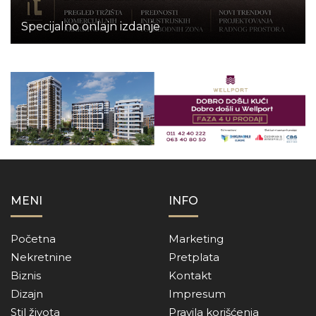
Specijalno onlajn izdanje
MENI
INFO
Početna
Marketing
Nekretnine
Pretplata
Biznis
Kontakt
Dizajn
Impresum
Stil života
Pravila korišćenja