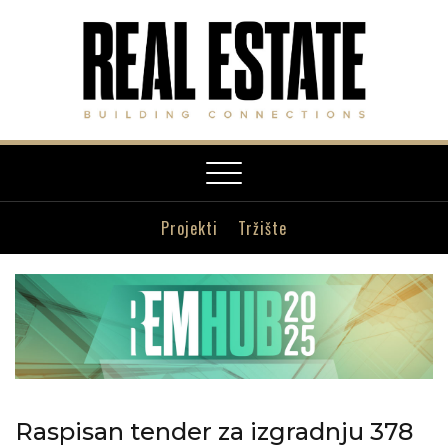
Toggle
navigation
Projekti
Tržište
Raspisan tender za izgradnju 378