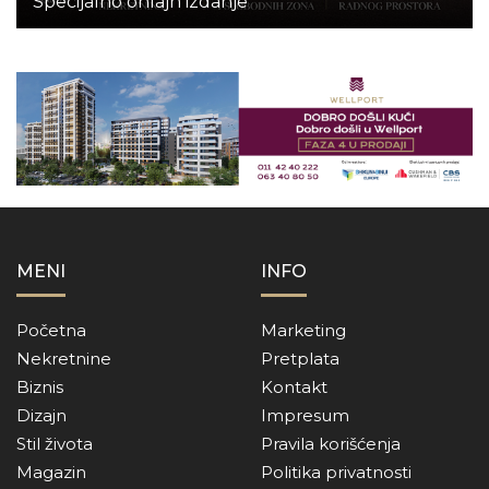
Specijalno onlajn izdanje
MENI
INFO
Početna
Marketing
Nekretnine
Pretplata
Biznis
Kontakt
Dizajn
Impresum
Stil života
Pravila korišćenja
Magazin
Politika privatnosti