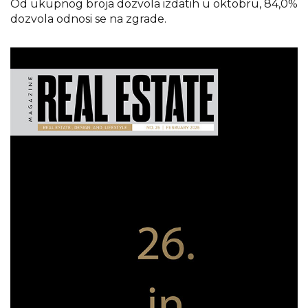
Od ukupnog broja dozvola izdatih u oktobru, 84,0%
dozvola odnosi se na zgrade.