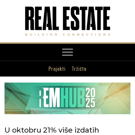
Toggle
navigation
Projekti
Tržište
U oktobru 21% više izdatih