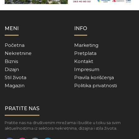
MENI
INFO
Početna
Marketing
Nekretnine
Pretplata
Biznis
Kontakt
Dizajn
Impresum
Stil života
Pravila korišćenja
Magazin
Politika privatnosti
PRATITE NAS
Pratite nas na društvenim mrežama i budite u toku sa svim
aktuelnostima iz sektora nekretnina, dizajna i stila života.