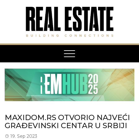
Toggle
navigation
MAXIDOM.RS OTVORIO NAJVEĆI
GRAĐEVINSKI CENTAR U SRBIJI
19. Sep 2023