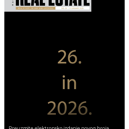
Preuzmite elektronsko izdanje novog broja