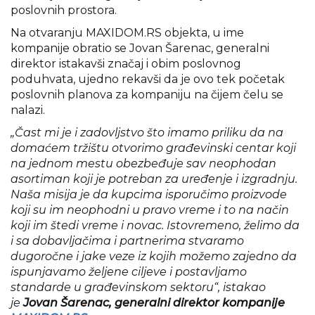
poslovnih prostora.
Na otvaranju MAXIDOM.RS objekta, u ime
kompanije obratio se Jovan Šarenac, generalni
direktor istakavši značaj i obim poslovnog
poduhvata, ujedno rekavši da je ovo tek početak
poslovnih planova za kompaniju na čijem čelu se
nalazi.
„Čast mi je i zadovljstvo što imamo priliku da na
domaćem tržištu otvorimo građevinski centar koji
na jednom mestu obezbeđuje sav neophodan
asortiman koji je potreban za uređenje i izgradnju.
Naša misija je da
kupcima isporučimo proizvode
koji su im neophodni u pravo vreme i to na način
koji im štedi vreme i novac. Istovremeno, želimo da
i sa dobavljačima i partnerima stvaramo
dugoročne i jake veze iz kojih možemo zajedno da
ispunjavamo željene ciljeve i postavljamo
standarde u građevinskom sektoru“, istakao
je
Jovan Šarenac, generalni direktor kompanije