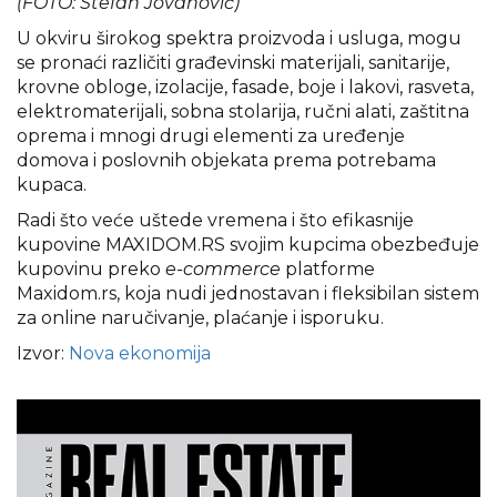
(FOTO: Stefan Jovanović)
U okviru širokog spektra proizvoda i usluga, mogu
se pronaći različiti građevinski materijali, sanitarije,
krovne obloge, izolacije, fasade, boje i lakovi, rasveta,
elektromaterijali, sobna stolarija, ručni alati, zaštitna
oprema i mnogi drugi elementi za uređenje
domova i poslovnih objekata prema potrebama
kupaca.
Radi što veće uštede vremena i što efikasnije
kupovine MAXIDOM.RS svojim kupcima obezbeđuje
kupovinu preko
e-commerce
platforme
Maxidom.rs, koja nudi jednostavan i fleksibilan sistem
za online naručivanje, plaćanje i isporuku.
Izvor:
Nova ekonomija