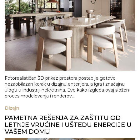
Fotorealističan 3D prikaz prostora postao je gotovo
nezaobilazan korak u dizajnu enterijera, a igra i značajnu
ulogu u industriji nekretnina. Evo kako izgleda ovaj složen
proces modelovanja i renderov...
Dizajn
PAMETNA REŠENJA ZA ZAŠTITU OD
LETNJE VRUĆINE I UŠTEDU ENERGIJE U
VAŠEM DOMU