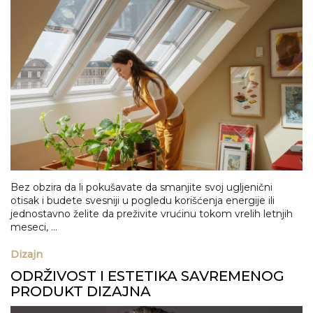
Bez obzira da li pokušavate da smanjite svoj ugljenični
otisak i budete svesniji u pogledu korišćenja energije ili
jednostavno želite da preživite vrućinu tokom vrelih letnjih
meseci, ...
Dizajn
ODRŽIVOST I ESTETIKA SAVREMENOG
PRODUKT DIZAJNA