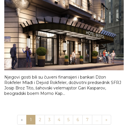
Njegovi gosti bili su čuveni finansijeri i bankari Džon
Rokfeler Mlađi i Dejvid Rokfeler, doživotni predsednik SFRJ
Josip Broz Tito, šahovski velemajstor Gari Kasparov,
beogradski boem Momo Kap...
Previous
Next
«
1
2
3
4
5
6
7
...
»