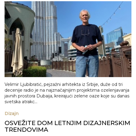
Velimir Ljubibratić, pejzažni arhitekta iz Srbije, duže od tri
decenije radio je na najznačajnijim projektima ozelenjavanja
javnih prostora Dubaija, kreirajući zelene oaze koje su danas
svetska atrakc...
Dizajn
OSVEŽITE DOM LETNJIM DIZAJNERSKIM
TRENDOVIMA