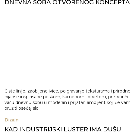
DNEVNA SOBA OTVORENOG KONCEPTA
Čiste linije, zaobljene ivice, poigravanje teksturama i prirodne
nijanse inspirisane peskom, kamenom i drvetom, pretvoriće
vašu dnevnu sobu u moderan i prijatan ambijent koji će vam
pružiti osećaj slo...
Dizajn
KAD INDUSTRIJSKI LUSTER IMA DUŠU