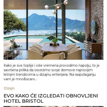
Kako je sve toplije i više vremena provodimo napolju, to je
savršena prilika da osvežimo svoje domove najnovijim
letnjim trendovima u dizajnu enterijera. Na raspolaganju
vam je mno&scaro...
Dizajn
EVO KAKO ĆE IZGLEDATI OBNOVLJENI
HOTEL BRISTOL