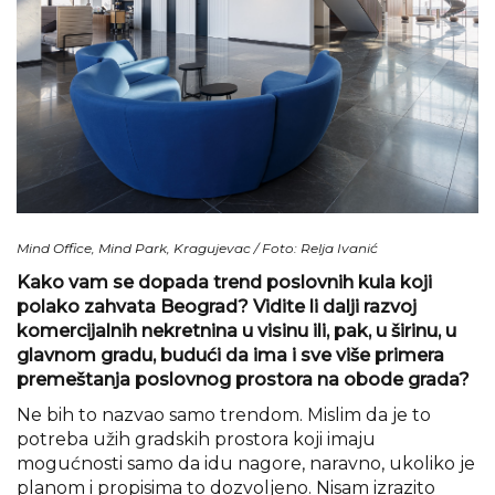
Mind Office, Mind Park, Kragujevac / Foto: Relja Ivanić
Kako vam se dopada trend poslovnih kula koji
polako zahvata Beograd? Vidite li dalji razvoj
komercijalnih nekretnina u visinu ili, pak, u širinu, u
glavnom gradu, budući da ima i sve više primera
premeštanja poslovnog prostora na obode grada?
Ne bih to nazvao samo trendom. Mislim da je to
potreba užih gradskih prostora koji imaju
mogućnosti samo da idu nagore, naravno, ukoliko je
planom i propisima to dozvoljeno. Nisam izrazito