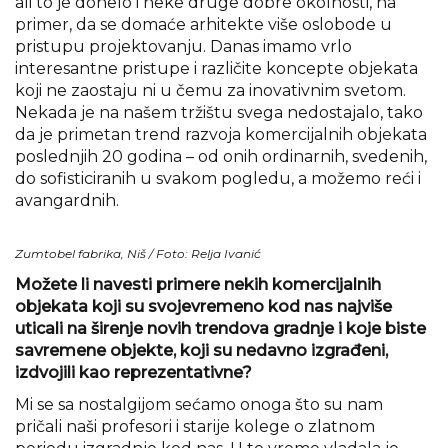
ali to je donelo i neke druge dobre okolnosti, na
primer, da se domaće arhitekte više oslobode u
pristupu projektovanju. Danas imamo vrlo
interesantne pristupe i različite koncepte objekata
koji ne zaostaju ni u čemu za inovativnim svetom.
Nekada je na našem tržištu svega nedostajalo, tako
da je primetan trend razvoja komercijalnih objekata
poslednjih 20 godina – od onih ordinarnih, svedenih,
do sofisticiranih u svakom pogledu, a možemo reći i
avangardnih.
Zumtobel fabrika, Niš / Foto: Relja Ivanić
Možete li navesti primere nekih komercijalnih
objekata koji su svojevremeno kod nas najviše
uticali na širenje novih trendova gradnje i koje biste
savremene objekte, koji su nedavno izgrađeni,
izdvojili kao reprezentativne?
Mi se sa nostalgijom sećamo onoga što su nam
pričali naši profesori i starije kolege o zlatnom