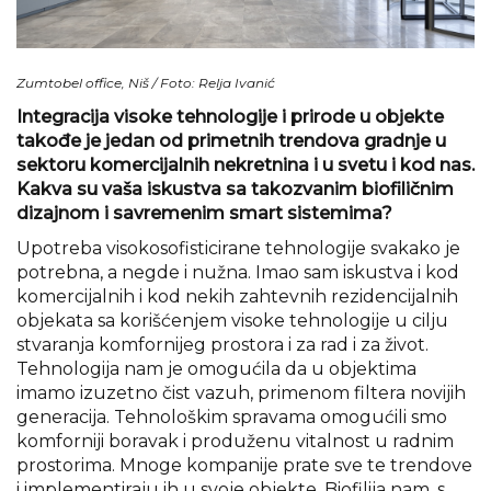
Zumtobel office, Niš / Foto: Relja Ivanić
Integracija visoke tehnologije i prirode u objekte
takođe je jedan od primetnih trendova gradnje u
sektoru komercijalnih nekretnina i u svetu i kod nas.
Kakva su vaša iskustva sa takozvanim biofiličnim
dizajnom i savremenim smart sistemima?
Upotreba visokosofisticirane tehnologije svakako je
potrebna, a negde i nužna. Imao sam iskustva i kod
komercijalnih i kod nekih zahtevnih rezidencijalnih
objekata sa korišćenjem visoke tehnologije u cilju
stvaranja komfornijeg prostora i za rad i za život.
Tehnologija nam je omogućila da u objektima
imamo izuzetno čist vazuh, primenom filtera novijih
generacija. Tehnološkim spravama omogućili smo
komforniji boravak i produženu vitalnost u radnim
prostorima. Mnoge kompanije prate sve te trendove
i implementiraju ih u svoje objekte. Biofilija nam, s