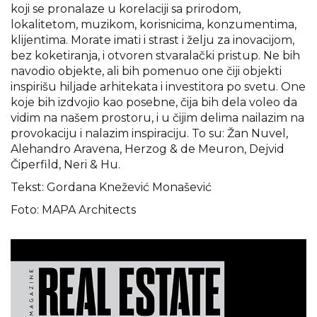
koji se pronalaze u korelaciji sa prirodom,
lokalitetom, muzikom, korisnicima, konzumentima,
klijentima. Morate imati i strast i želju za inovacijom,
bez koketiranja, i otvoren stvaralački pristup. Ne bih
navodio objekte, ali bih pomenuo one čiji objekti
inspirišu hiljade arhitekata i investitora po svetu. One
koje bih izdvojio kao posebne, čija bih dela voleo da
vidim na našem prostoru, i u čijim delima nailazim na
provokaciju i nalazim inspiraciju. To su: Žan Nuvel,
Alehandro Aravena, Herzog & de Meuron, Dejvid
Čiperfild, Neri & Hu.
Tekst: Gordana Knežević Monašević
Foto: MAPA Architects