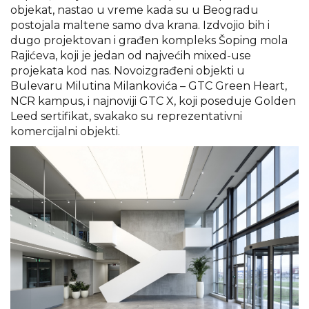
objekat, nastao u vreme kada su u Beogradu
postojala maltene samo dva krana. Izdvojio bih i
dugo projektovan i građen kompleks Šoping mola
Rajićeva, koji je jedan od najvećih mixed-use
projekata kod nas. Novoizgrađeni objekti u
Bulevaru Milutina Milankovića – GTC Green Heart,
NCR kampus, i najnoviji GTC X, koji poseduje Golden
Leed sertifikat, svakako su reprezentativni
komercijalni objekti.