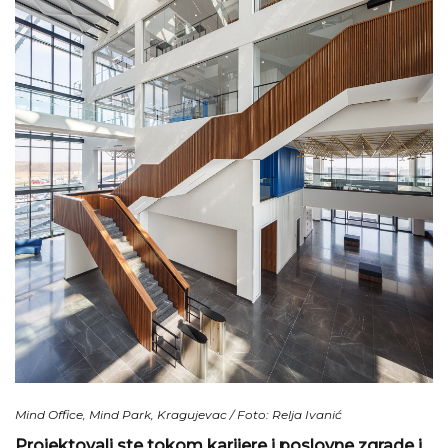
Mind Office, Mind Park, Kragujevac / Foto: Relja Ivanić
Projektovali ste tokom karijere i poslovne zgrade i