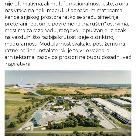
nije ultimativna, ali multifunkcionalnost jeste, a ona
nas vraća na neki modul. U današnjim matricama
kancelarijskog prostora retko se sreću simetrije i
preterani red, on je povremeno „narušen“ ostrvima,
mestima za razonodu, razgovor, opuštanje, izlazak
na vazduh, što razbija krutost ideje o striktnoj
modularnosti. Modularnost svakako postižemo na
razne načine, instalaterski je to vrlo važno, a
arhitektama izazov da prostori ne budu dosadni, već
inspirativni.