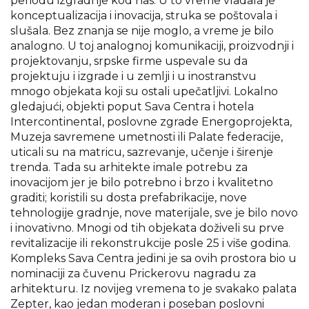
periodu izgradnje kod nas. U to vreme vladala je
konceptualizacija i inovacija, struka se poštovala i
slušala. Bez znanja se nije moglo, a vreme je bilo
analogno. U toj analognoj komunikaciji, proizvodnji i
projektovanju, srpske firme uspevale su da
projektuju i izgrade i u zemlji i u inostranstvu
mnogo objekata koji su ostali upečatljivi. Lokalno
gledajući, objekti poput Sava Centra i hotela
Intercontinental, poslovne zgrade Energoprojekta,
Muzeja savremene umetnosti ili Palate federacije,
uticali su na matricu, sazrevanje, učenje i širenje
trenda. Tada su arhitekte imale potrebu za
inovacijom jer je bilo potrebno i brzo i kvalitetno
graditi; koristili su dosta prefabrikacije, nove
tehnologije gradnje, nove materijale, sve je bilo novo
i inovativno. Mnogi od tih objekata doživeli su prve
revitalizacije ili rekonstrukcije posle 25 i više godina.
Kompleks Sava Centra jedini je sa ovih prostora bio u
nominaciji za čuvenu Prickerovu nagradu za
arhitekturu. Iz novijeg vremena to je svakako palata
Zepter, kao jedan moderan i poseban poslovni