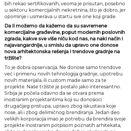
bih rekao sertifikovanih, veoma je prisutan, posebno
u sektoru komercijalnih nekretnina, što je dobro, jer
opominje i usmerava u startu sve one koji grade.
Da li možemo da kažemo da su savremene
komercijalne građevine, poput modernih poslovnih
zgrada, kakve sve više niču kod nas, na naki način i
najavangardnije, u smislu da upravo one donose
nova arhitektonska rešenja i trendove gradnje na
tržište?
To je dobra opservacija. Ne donose samo trendove
već i primenu novih tehnologija gradnje, upotrebu
novih materijala, ili custom made samo za te
projekte. Naše tržište je postalo jako interesantno.
Srbija je počela odavno da se otvara prema
inostranim projektantima koji su donosioci
drugačijeg pristupa, upravo zbog iskustava koje
nose, ali i zbog delimičnog brendiranja. Jedan deo
velikih korporacija imao je potrebu da brendira svoje
projekte inostranim potpisom poznatih arhitekata,