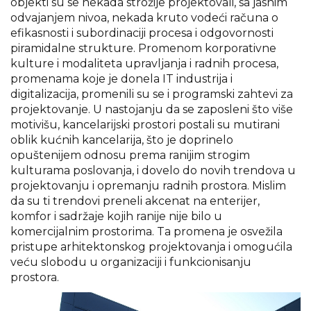
objekti su se nekada strožije projektovali, sa jasnim
odvajanjem nivoa, nekada kruto vodeći računa o
efikasnosti i subordinaciji procesa i odgovornosti
piramidalne strukture. Promenom korporativne
kulture i modaliteta upravljanja i radnih procesa,
promenama koje je donela IT industrija i
digitalizacija, promenili su se i programski zahtevi za
projektovanje. U nastojanju da se zaposleni što više
motivišu, kancelarijski prostori postali su mutirani
oblik kućnih kancelarija, što je doprinelo
opuštenijem odnosu prema ranijim strogim
kulturama poslovanja, i dovelo do novih trendova u
projektovanju i opremanju radnih prostora. Mislim
da su ti trendovi preneli akcenat na enterijer,
komfor i sadržaje kojih ranije nije bilo u
komercijalnim prostorima. Ta promena je osvežila
pristupe arhitektonskog projektovanja i omogućila
veću slobodu u organizaciji i funkcionisanju
prostora.