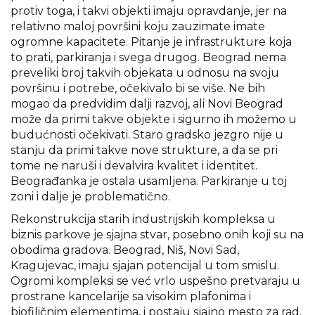
protiv toga, i takvi objekti imaju opravdanje, jer na
relativno maloj površini koju zauzimate imate
ogromne kapacitete. Pitanje je infrastrukture koja
to prati, parkiranja i svega drugog. Beograd nema
preveliki broj takvih objekata u odnosu na svoju
površinu i potrebe, očekivalo bi se više. Ne bih
mogao da predvidim dalji razvoj, ali Novi Beograd
može da primi takve objekte i sigurno ih možemo u
budućnosti očekivati. Staro gradsko jezgro nije u
stanju da primi takve nove strukture, a da se pri
tome ne naruši i devalvira kvalitet i identitet.
Beograđanka je ostala usamljena. Parkiranje u toj
zoni i dalje je problematično.
Rekonstrukcija starih industrijskih kompleksa u
biznis parkove je sjajna stvar, posebno onih koji su na
obodima gradova. Beograd, Niš, Novi Sad,
Kragujevac, imaju sjajan potencijal u tom smislu.
Ogromi kompleksi se već vrlo uspešno pretvaraju u
prostrane kancelarije sa visokim plafonima i
biofiličnim elementima, i postaju sjajno mesto za rad.