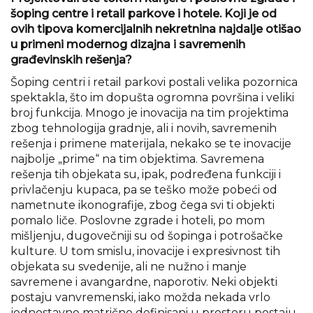
šoping centre i retail parkove i hotele. Koji je od
ovih tipova komercijalnih nekretnina najdalje otišao
u primeni modernog dizajna i savremenih
građevinskih rešenja?
Šoping centri i retail parkovi postali velika pozornica
spektakla, što im dopušta ogromna površina i veliki
broj funkcija. Mnogo je inovacija na tim projektima
zbog tehnologija gradnje, ali i novih, savremenih
rešenja i primene materijala, nekako se te inovacije
najbolje „prime“ na tim objektima. Savremena
rešenja tih objekata su, ipak, podređena funkciji i
privlačenju kupaca, pa se teško može pobeći od
nametnute ikonografije, zbog čega svi ti objekti
pomalo liče. Poslovne zgrade i hoteli, po mom
mišljenju, dugovečniji su od šopinga i potrošačke
kulture. U tom smislu, inovacije i expresivnost tih
objekata su svedenije, ali ne nužno i manje
savremene i avangardne, naporotiv. Neki objekti
postaju vanvremenski, iako možda nekada vrlo
jednostavno matrično definisani u prostoru postaju