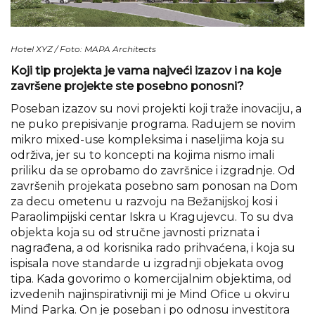
Hotel XYZ / Foto: MAPA Architects
Koji tip projekta je vama najveći izazov i na koje
završene projekte ste posebno ponosni?
Poseban izazov su novi projekti koji traže inovaciju, a
ne puko prepisivanje programa. Radujem se novim
mikro mixed-use kompleksima i naseljima koja su
održiva, jer su to koncepti na kojima nismo imali
priliku da se oprobamo do završnice i izgradnje. Od
završenih projekata posebno sam ponosan na Dom
za decu ometenu u razvoju na Bežanijskoj kosi i
Paraolimpijski centar Iskra u Kragujevcu. To su dva
objekta koja su od stručne javnosti priznata i
nagrađena, a od korisnika rado prihvaćena, i koja su
ispisala nove standarde u izgradnji objekata ovog
tipa. Kada govorimo o komercijalnim objektima, od
izvedenih najinspirativniji mi je Mind Ofice u okviru
Mind Parka. On je poseban i po odnosu investitora