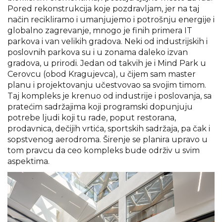
Pored rekonstrukcija koje pozdravljam, jer na taj
način recikliramo i umanjujemo i potrošnju energije i
globalno zagrevanje, mnogo je finih primera IT
parkova i van velikih gradova. Neki od industrijskih i
poslovnih parkova su i u zonama daleko izvan
gradova, u prirodi. Jedan od takvih je i Mind Park u
Cerovcu (obod Kragujevca), u čijem sam master
planu i projektovanju učestvovao sa svojim timom.
Taj kompleks je krenuo od industrije i poslovanja, sa
pratećim sadržajima koji programski dopunjuju
potrebe ljudi koji tu rade, poput restorana,
prodavnica, dečijih vrtića, sportskih sadržaja, pa čak i
sopstvenog aerodroma. Širenje se planira upravo u
tom pravcu da ceo kompleks bude održiv u svim
aspektima.