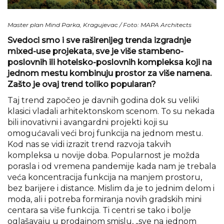
Master plan Mind Parka, Kragujevac / Foto: MAPA Architects
Svedoci smo i sve raširenijeg trenda izgradnje
mixed-use projekata, sve je više stambeno-
poslovnih ili hotelsko-poslovnih kompleksa koji na
jednom mestu kombinuju prostor za više namena.
Zašto je ovaj trend toliko popularan?
Taj trend započeo je davnih godina dok su veliki
klasici vladali arhitektonskom scenom. To su nekada
bili inovativni i avangardni projekti koji su
omogućavali veći broj funkcija na jednom mestu.
Kod nas se vidi izrazit trend razvoja takvih
kompleksa u novije doba. Popularnost je možda
porasla i od vremena pandemije kada nam je trebala
veća koncentracija funkcija na manjem prostoru,
bez barijere i distance. Mislim da je to jednim delom i
moda, ali i potreba formiranja novih gradskih mini
centara sa više funkcija. Ti centri se tako i bolje
oglašavaju u prodajnom smislu, „sve na jednom