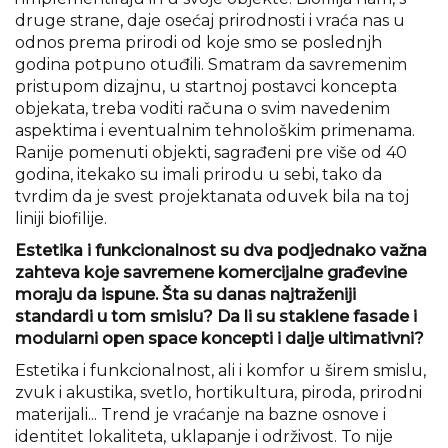
druge strane, daje osećaj prirodnosti i vraća nas u
odnos prema prirodi od koje smo se poslednjh
godina potpuno otuđili. Smatram da savremenim
pristupom dizajnu, u startnoj postavci koncepta
objekata, treba voditi računa o svim navedenim
aspektima i eventualnim tehnološkim primenama.
Ranije pomenuti objekti, sagrađeni pre više od 40
godina, itekako su imali prirodu u sebi, tako da
tvrdim da je svest projektanata oduvek bila na toj
liniji biofilije.
Estetika i funkcionalnost su dva podjednako važna
zahteva koje savremene komercijalne građevine
moraju da ispune. Šta su danas najtraženiji
standardi u tom smislu? Da li su staklene fasade i
modularni open space koncepti i dalje ultimativni?
Estetika i funkcionalnost, ali i komfor u širem smislu,
zvuk i akustika, svetlo, hortikultura, piroda, prirodni
materijali... Trend je vraćanje na bazne osnove i
identitet lokaliteta, uklapanje i održivost. To nije