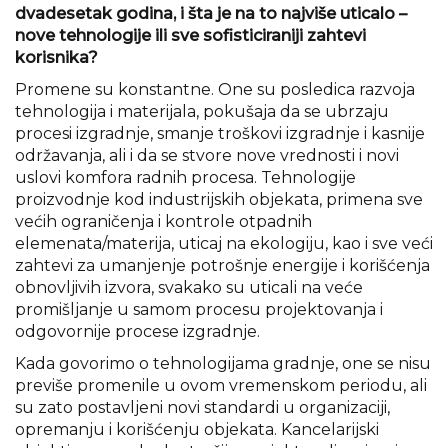
dvadesetak godina, i šta je na to najviše uticalo –
nove tehnologije ili sve sofisticiraniji zahtevi
korisnika?
Promene su konstantne. One su posledica razvoja
tehnologija i materijala, pokušaja da se ubrzaju
procesi izgradnje, smanje troškovi izgradnje i kasnije
održavanja, ali i da se stvore nove vrednosti i novi
uslovi komfora radnih procesa. Tehnologije
proizvodnje kod industrijskih objekata, primena sve
većih ograničenja i kontrole otpadnih
elemenata/materija, uticaj na ekologiju, kao i sve veći
zahtevi za umanjenje potrošnje energije i korišćenja
obnovljivih izvora, svakako su uticali na veće
promišljanje u samom procesu projektovanja i
odgovornije procese izgradnje.
Kada govorimo o tehnologijama gradnje, one se nisu
previše promenile u ovom vremenskom periodu, ali
su zato postavljeni novi standardi u organizaciji,
opremanju i korišćenju objekata. Kancelarijski