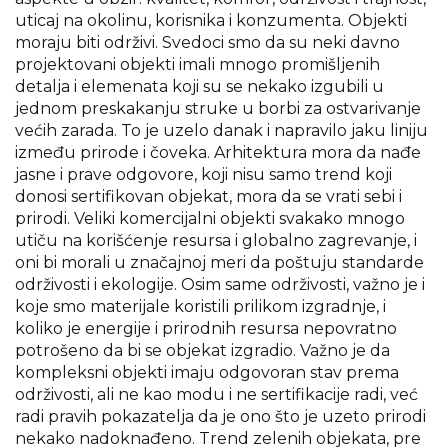
uticaj na okolinu, korisnika i konzumenta. Objekti
moraju biti održivi. Svedoci smo da su neki davno
projektovani objekti imali mnogo promišljenih
detalja i elemenata koji su se nekako izgubili u
jednom preskakanju struke u borbi za ostvarivanje
većih zarada. To je uzelo danak i napravilo jaku liniju
između prirode i čoveka. Arhitektura mora da nađe
jasne i prave odgovore, koji nisu samo trend koji
donosi sertifikovan objekat, mora da se vrati sebi i
prirodi. Veliki komercijalni objekti svakako mnogo
utiču na korišćenje resursa i globalno zagrevanje, i
oni bi morali u značajnoj meri da poštuju standarde
održivosti i ekologije. Osim same održivosti, važno je i
koje smo materijale koristili prilikom izgradnje, i
koliko je energije i prirodnih resursa nepovratno
potrošeno da bi se objekat izgradio. Važno je da
kompleksni objekti imaju odgovoran stav prema
održivosti, ali ne kao modu i ne sertifikacije radi, već
radi pravih pokazatelja da je ono što je uzeto prirodi
nekako nadoknađeno. Trend zelenih objekata, pre