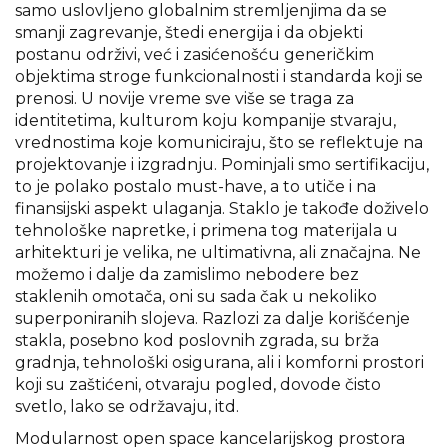
samo uslovljeno globalnim stremljenjima da se
smanji zagrevanje, štedi energija i da objekti
postanu održivi, već i zasićenošću generičkim
objektima stroge funkcionalnosti i standarda koji se
prenosi. U novije vreme sve više se traga za
identitetima, kulturom koju kompanije stvaraju,
vrednostima koje komuniciraju, što se reflektuje na
projektovanje i izgradnju. Pominjali smo sertifikaciju,
to je polako postalo must-have, a to utiče i na
finansijski aspekt ulaganja. Staklo je takođe doživelo
tehnološke napretke, i primena tog materijala u
arhitekturi je velika, ne ultimativna, ali značajna. Ne
možemo i dalje da zamislimo nebodere bez
staklenih omotača, oni su sada čak u nekoliko
superponiranih slojeva. Razlozi za dalje korišćenje
stakla, posebno kod poslovnih zgrada, su brža
gradnja, tehnološki osigurana, ali i komforni prostori
koji su zaštićeni, otvaraju pogled, dovode čisto
svetlo, lako se održavaju, itd.
Modularnost open space kancelarijskog prostora