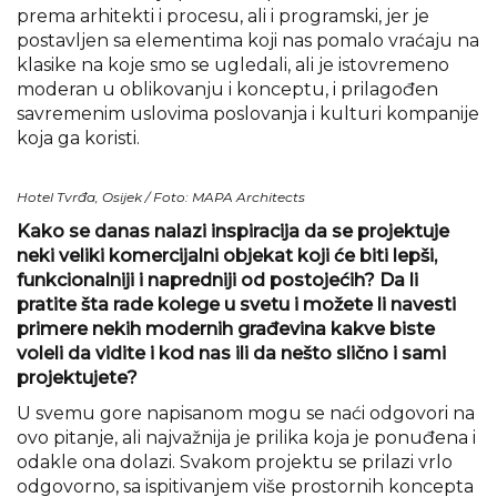
prema arhitekti i procesu, ali i programski, jer je
postavljen sa elementima koji nas pomalo vraćaju na
klasike na koje smo se ugledali, ali je istovremeno
moderan u oblikovanju i konceptu, i prilagođen
savremenim uslovima poslovanja i kulturi kompanije
koja ga koristi.
Hotel Tvrđa, Osijek / Foto: MAPA Architects
Kako se danas nalazi inspiracija da se projektuje
neki veliki komercijalni objekat koji će biti lepši,
funkcionalniji i napredniji od postojećih? Da li
pratite šta rade kolege u svetu i možete li navesti
primere nekih modernih građevina kakve biste
voleli da vidite i kod nas ili da nešto slično i sami
projektujete?
U svemu gore napisanom mogu se naći odgovori na
ovo pitanje, ali najvažnija je prilika koja je ponuđena i
odakle ona dolazi. Svakom projektu se prilazi vrlo
odgovorno, sa ispitivanjem više prostornih koncepta