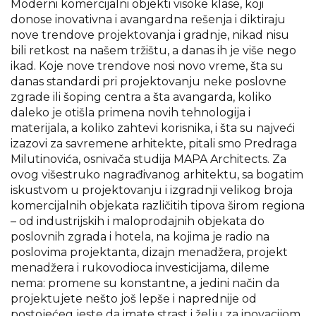
Moderni komercijalni objekti visoke klase, koji
donose inovativna i avangardna rešenja i diktiraju
nove trendove projektovanja i gradnje, nikad nisu
bili retkost na našem tržištu, a danas ih je više nego
ikad. Koje nove trendove nosi novo vreme, šta su
danas standardi pri projektovanju neke poslovne
zgrade ili šoping centra a šta avangarda, koliko
daleko je otišla primena novih tehnologija i
materijala, a koliko zahtevi korisnika, i šta su najveći
izazovi za savremene arhitekte, pitali smo Predraga
Milutinovića, osnivača studija MAPA Architects. Za
ovog višestruko nagrađivanog arhitektu, sa bogatim
iskustvom u projektovanju i izgradnji velikog broja
komercijalnih objekata različitih tipova širom regiona
– od industrijskih i maloprodajnih objekata do
poslovnih zgrada i hotela, na kojima je radio na
poslovima projektanta, dizajn menadžera, projekt
menadžera i rukovodioca investicijama, dileme
nema: promene su konstantne, a jedini način da
projektujete nešto još lepše i naprednije od
postojećeg jeste da imate strast i želju za inovacijom,