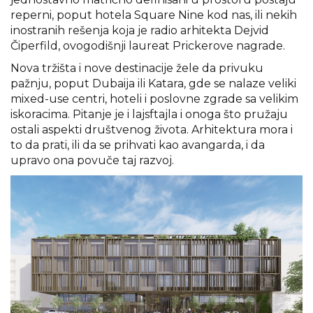
reperni, poput hotela Square Nine kod nas, ili nekih
inostranih rešenja koja je radio arhitekta Dejvid
Čiperfild, ovogodišnji laureat Prickerove nagrade.
Nova tržišta i nove destinacije žele da privuku
pažnju, poput Dubaija ili Katara, gde se nalaze veliki
mixed-use centri, hoteli i poslovne zgrade sa velikim
iskoracima. Pitanje je i lajsftajla i onoga što pružaju
ostali aspekti društvenog života. Arhitektura mora i
to da prati, ili da se prihvati kao avangarda, i da
upravo ona povuče taj razvoj.