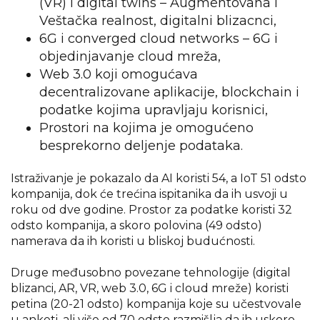
(VR) i digital twins – Augmentovana i
Veštačka realnost, digitalni blizacnci,
6G i converged cloud networks – 6G i
objedinjavanje cloud mreža,
Web 3.0 koji omogućava
decentralizovane aplikacije, blockchain i
podatke kojima upravljaju korisnici,
Prostori na kojima je omogućeno
besprekorno deljenje podataka.
Istraživanje je pokazalo da AI koristi 54, a IoT 51 odsto
kompanija, dok će trećina ispitanika da ih usvoji u
roku od dve godine. Prostor za podatke koristi 32
odsto kompanija, a skoro polovina (49 odsto)
namerava da ih koristi u bliskoj budućnosti.
Druge međusobno povezane tehnologije (digital
blizanci, AR, VR, web 3.0, 6G i cloud mreže) koristi
petina (20-21 odsto) kompanija koje su učestvovale
u anketi, ali više od 70 odsto razmišlja da ih uskoro