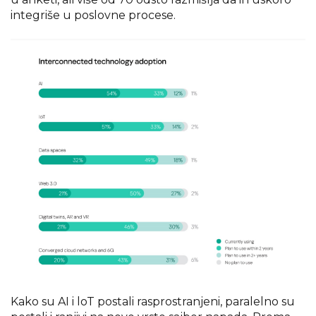
integriše u poslovne procese.
Kako su AI i loT postali rasprostranjeni, paralelno su