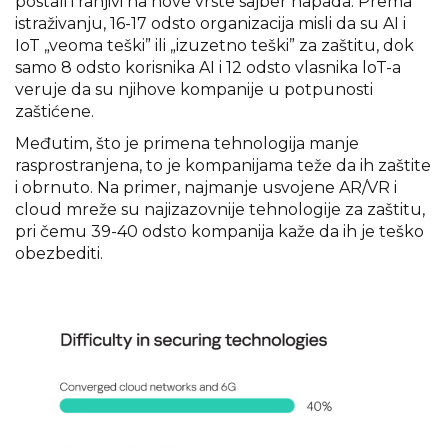
postali i ranjivi na nove vrste sajber napada. Prema
istraživanju, 16-17 odsto organizacija misli da su AI i
IoT „veoma teški” ili „izuzetno teški” za zaštitu, dok
samo 8 odsto korisnika AI i 12 odsto vlasnika loT-a
veruje da su njihove kompanije u potpunosti
zaštićene.
Međutim, što je primena tehnologija manje
rasprostranjena, to je kompanijama teže da ih zaštite
i obrnuto. Na primer, najmanje usvojene AR/VR i
cloud mreže su najizazovnije tehnologije za zaštitu,
pri čemu 39-40 odsto kompanija kaže da ih je teško
obezbediti.