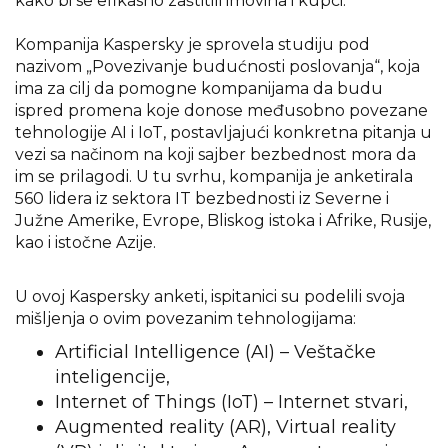
kako bi se efikasno zaštitili imovina i kupci.
Kompanija Kaspersky je sprovela studiju pod
nazivom „Povezivanje budućnosti poslovanja“, koja
ima za cilj da pomogne kompanijama da budu
ispred promena koje donose međusobno povezane
tehnologije AI i IoT, postavljajući konkretna pitanja u
vezi sa načinom na koji sajber bezbednost mora da
im se prilagodi. U tu svrhu, kompanija je anketirala
560 lidera iz sektora IT bezbednosti iz Severne i
Južne Amerike, Evrope, Bliskog istoka i Afrike, Rusije,
kao i istočne Azije.
U ovoj Kaspersky anketi, ispitanici su podelili svoja
mišljenja o ovim povezanim tehnologijama:
Artificial Intelligence (AI) – Veštačke
inteligencije,
Internet of Things (IoT) – Internet stvari,
Augmented reality (AR), Virtual reality