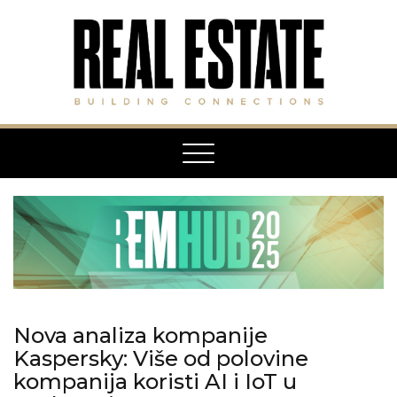
Toggle
navigation
Nova analiza kompanije
Kaspersky: Više od polovine
kompanija koristi AI i IoT u