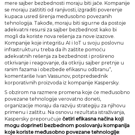
mere sajber bezbednosti moraju biti jače. Kompanije
se moraju zaštititi od ranjivosti, izgraditi poverenje
kupaca usred širenja međusobno povezanih
tehnologija. Takođe, moraju biti sigurne da postoje
adekvatni resursi za sajber bezbednost kako bi
mogli da koriste nova rešenja za nove izazove.
Kompanije koje integrišu AI i IoT u svoju poslovnu
infrastrukturu treba da ih zaštite pomoću
adekvatnih rešenja za bezbednost i prošireno
otkrivanje i reagovanje, da otkriju sajber pretnje u
ranim fazama i obezbede efikasnu odbranu“,
komentariše Ivan Vassunov, potpredsednik
korporativnih proizvoda iz kompanije Kaspersky.
S obzirom na razmere promena koje će međusobno
povezane tehnologije verovatno doneti,
organizacije moraju da razviju strategiju za njihovu
primenu i zaštitu. Na osnovu rezultata istraživanja,
Kaspersky preporučuje
četiri efikasna načina koji
mogu doprineti bezbednom poslovanju kompanija
koje koriste međusobno povezane tehnologije
: