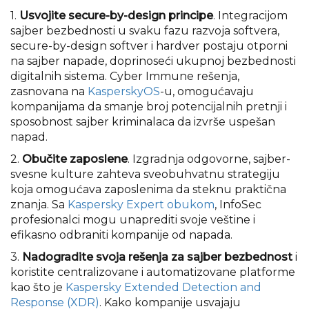
1.
Usvojite secure-by-design principe
. Integracijom
sajber bezbednosti u svaku fazu razvoja softvera,
secure-by-design
softver i hardver postaju otporni
na sajber napade, doprinoseći ukupnoj bezbednosti
digitalnih sistema. Cyber Immune rešenja,
zasnovana na
KasperskyOS
-u, omogućavaju
kompanijama da smanje broj potencijalnih pretnji i
sposobnost sajber kriminalaca da izvrše uspešan
napad.
2.
Obučite zaposlene
. Izgradnja odgovorne, sajber-
svesne kulture zahteva sveobuhvatnu strategiju
koja omogućava zaposlenima da steknu praktična
znanja. Sa
Kaspersky Expert obukom
, InfoSec
profesionalci mogu unaprediti svoje veštine i
efikasno odbraniti kompanije od napada.
3.
Nadogradite svoja rešenja za sajber bezbednost
i
koristite centralizovane i automatizovane platforme
kao što je
Kaspersky Extended Detection and
Response (XDR)
. Kako kompanije usvajaju