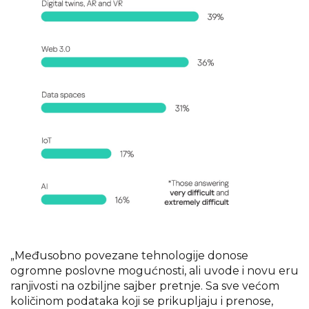
„Međusobno povezane tehnologije donose
ogromne poslovne mogućnosti, ali uvode i novu eru
ranjivosti na ozbiljne sajber pretnje. Sa sve većom
količinom podataka koji se prikupljaju i prenose,