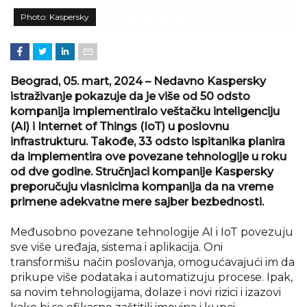
Photo: Kaspersky
Beograd, 05. mart, 2024 – Nedavno Kaspersky
istraživanje pokazuje da je više od 50 odsto
kompanija implementiralo veštačku inteligenciju
(AI) i Internet of Things (IoT) u poslovnu
infrastrukturu. Takođe, 33 odsto ispitanika planira
da implementira ove povezane tehnologije u
roku
od dve godine. Stručnjaci kompanije Kaspersky
preporučuju vlasnicima kompanija da na
vreme
primene adekvatne mere sajber bezbednosti.
Međusobno povezane tehnologije AI i IoT povezuju
sve više uređaja, sistema i aplikacija. Oni
transformišu način poslovanja, omogućavajući im da
prikupe više podataka i automatizuju procese. Ipak,
sa novim tehnologijama, dolaze i novi rizici i izazovi