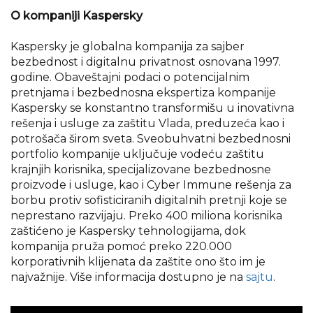
O kompaniji Kaspersky
Kaspersky je globalna kompanija za sajber
bezbednost i digitalnu privatnost osnovana 1997.
godine. Obaveštajni podaci o potencijalnim
pretnjama i bezbednosna ekspertiza kompanije
Kaspersky se konstantno transformišu u inovativna
rešenja i usluge za zaštitu Vlada, preduzeća kao i
potrošača širom sveta. Sveobuhvatni bezbednosni
portfolio kompanije uključuje vodeću zaštitu
krajnjih korisnika, specijalizovane bezbednosne
proizvode i usluge, kao i Cyber Immune rešenja za
borbu protiv sofisticiranih digitalnih pretnji koje se
neprestano razvijaju. Preko 400 miliona korisnika
zaštićeno je Kaspersky tehnologijama, dok
kompanija pruža pomoć preko 220.000
korporativnih klijenata da zaštite ono što im je
najvažnije. Više informacija dostupno je na
sajtu
.