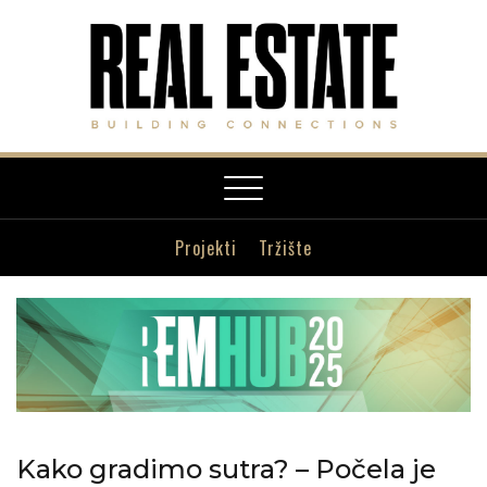
Toggle
navigation
Projekti
Tržište
Kako gradimo sutra? – Počela je