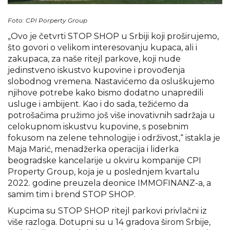
Foto: CPI Porperty Group
„Ovo je četvrti STOP SHOP u Srbiji koji proširujemo,
što govori o velikom interesovanju kupaca, ali i
zakupaca, za naše ritejl parkove, koji nude
jedinstveno iskustvo kupovine i provođenja
slobodnog vremena. Nastavićemo da osluškujemo
njihove potrebe kako bismo dodatno unapredili
usluge i ambijent. Kao i do sada, težićemo da
potrošačima pružimo još više inovativnih sadržaja u
celokupnom iskustvu kupovine, s posebnim
fokusom na zelene tehnologije i održivost,“ istakla je
Maja Marić, menadžerka operacija i liderka
beogradske kancelarije u okviru kompanije CPI
Property Group, koja je u poslednjem kvartalu
2022. godine preuzela deonice IMMOFINANZ-a, a
samim tim i brend STOP SHOP.
Kupcima su STOP SHOP ritejl parkovi privlačni iz
više razloga. Dotupni su u 14 gradova širom Srbije,