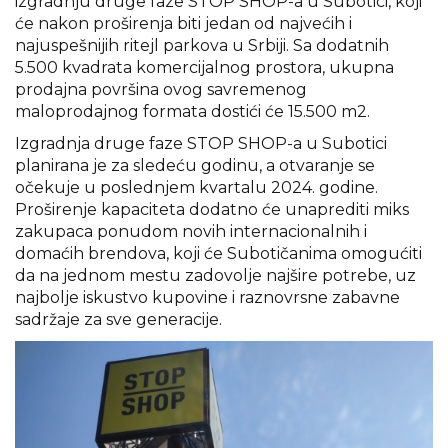
izgradnju druge faze STOP SHOP-a u Subotici, koji
će nakon proširenja biti jedan od najvećih i
najuspešnijih ritejl parkova u Srbiji. Sa dodatnih
5.500 kvadrata komercijalnog prostora, ukupna
prodajna površina ovog savremenog
maloprodajnog formata dostići će 15.500 m2.
Izgradnja druge faze STOP SHOP-a u Subotici
planirana je za sledeću godinu, a otvaranje se
očekuje u poslednjem kvartalu 2024. godine.
Proširenje kapaciteta dodatno će unaprediti miks
zakupaca ponudom novih internacionalnih i
domaćih brendova, koji će Subotičanima omogućiti
da na jednom mestu zadovolje najšire potrebe, uz
najbolje iskustvo kupovine i raznovrsne zabavne
sadržaje za sve generacije.