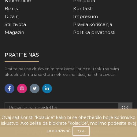
Nekretnine
Pretplata
Biznis
Kontakt
Dizajn
Impresum
Stil života
Pravila korišćenja
Magazin
Politika privatnosti
PRATITE NAS
Pratite nas na društvenim mrežama i budite u toku sa svim
aktuelnostima iz sektora nekretnina, dizajna i stila života.
OK
Ovaj sajt koristi "kolačiće" kako bi se obezbedilo bolje korisničko
iskustvo. Ako želite da blokirate "kolačiće", molimo podesite svoj
pretraživač.
OK
2026. © Sva prava zadržana. RealEstate-Magazine.rs.
Developed by Creative Web