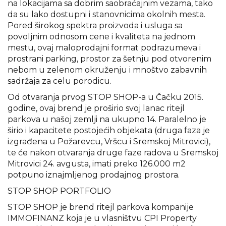
na lokacijama sa dobrim saobraćajnim vezama, tako
da su lako dostupni i stanovnicima okolnih mesta.
Pored širokog spektra proizvoda i usluga sa
povoljnim odnosom cene i kvaliteta na jednom
mestu, ovaj maloprodajni format podrazumeva i
prostrani parking, prostor za šetnju pod otvorenim
nebom u zelenom okruženju i mnoštvo zabavnih
sadržaja za celu porodicu.
Od otvaranja prvog STOP SHOP-a u Čačku 2015.
godine, ovaj brend je proširio svoj lanac ritejl
parkova u našoj zemlji na ukupno 14. Paralelno je
širio i kapacitete postojećih objekata (druga faza je
izgrađena u Požarevcu, Vršcu i Sremskoj Mitrovici),
te će nakon otvaranja druge faze radova u Sremskoj
Mitrovici 24. avgusta, imati preko 126.000 m2
potpuno iznajmljenog prodajnog prostora.
STOP SHOP PORTFOLIO
STOP SHOP je brend ritejl parkova kompanije
IMMOFINANZ koja je u vlasništvu CPI Property