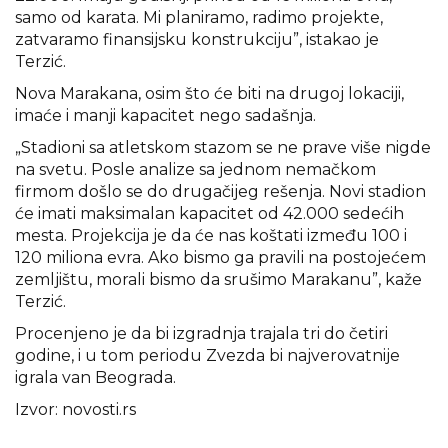
samo od karata. Mi planiramo, radimo projekte,
zatvaramo finansijsku konstrukciju”, istakao je
Terzić.
Nova Marakana, osim što će biti na drugoj lokaciji,
imaće i manji kapacitet nego sadašnja.
„Stadioni sa atletskom stazom se ne prave više nigde
na svetu. Posle analize sa jednom nemačkom
firmom došlo se do drugačijeg rešenja. Novi stadion
će imati maksimalan kapacitet od 42.000 sedećih
mesta. Projekcija je da će nas koštati između 100 i
120 miliona evra. Ako bismo ga pravili na postojećem
zemljištu, morali bismo da srušimo Marakanu”, kaže
Terzić.
Procenjeno je da bi izgradnja trajala tri do četiri
godine, i u tom periodu Zvezda bi najverovatnije
igrala van Beograda.
Izvor: novosti.rs