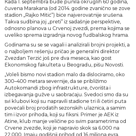
Кada 1. septembra bude punila okruglih 60 godina,
čuvena Marakana (od 2014. godine zvanično se zove
stadion „Rajko Mitić”) biće najverovatnije srušena.
Takva sudbina joj „preti” iz sadašnje perspektive,
odnosno planova u Crvenoj zvezdi, prema kojima se
uveliko sprema izgradnja novog fudbalskog hrama.
Godinama su se se vagali i analizirali brojni projekti, a
o najboljem rešenju pričao je generalni direktor
Zvezdan Terzić još pre dva meseca, kao gost
Ekonomskog fakulteta u Beogradu, pišu Novosti.
„Voleli bismo novi stadion malo da dislociramo, oko
300–400 metara severnije, da se približimo
Autokomandi zbog infrastrukture, čvorišta i
izbegavanja gužve u saobraćaju. Svedoci smo da su
svi klubovi koji su napravili stadione tri ili četiri puta
povećali broj prodatih sezonskih ulaznica, a samim
tim i izvor prihoda, koji su fiksni. Primer je AEК iz
Atine, klub manje veličine po svim parametrima od
Crvene zvezde, koji je napravio skok sa 6.000 na
22.000. Imaju godišnji prihod od 16 miliona evra,